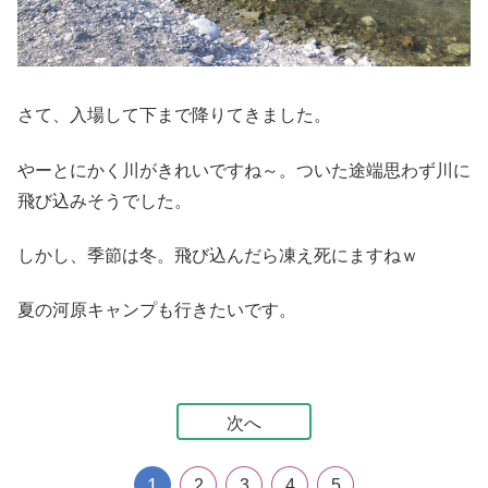
さて、入場して下まで降りてきました。
やーとにかく川がきれいですね～。ついた途端思わず川に
飛び込みそうでした。
しかし、季節は冬。飛び込んだら凍え死にますねｗ
夏の河原キャンプも行きたいです。
次へ
1
2
3
4
5