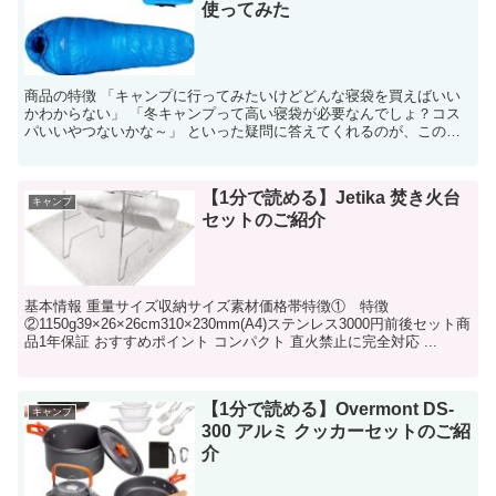
使ってみた
商品の特徴 「キャンプに行ってみたいけどどんな寝袋を買えばいい
かわからない」 「冬キャンプって高い寝袋が必要なんでしょ？コス
パいいやつないかな～」 といった疑問に答えてくれるのが、この冬
でも使えるコスパ最強シュラフSoo...
【1分で読める】Jetika 焚き火台
キャンプ
セットのご紹介
基本情報 重量サイズ収納サイズ素材価格帯特徴① 特徴
②1150g39×26×26cm310×230mm(A4)ステンレス3000円前後セット商
品1年保証 おすすめポイント コンパクト 直火禁止に完全対応 ...
【1分で読める】Overmont DS-
キャンプ
300 アルミ クッカーセットのご紹
介