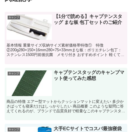
【1分で読める】キャプテンスタ
キャンプ
ッグ まな板 包丁セットのご紹介
基本情報 重量サイズ収納サイズ素材価格帯特徴① 特徴
②200g280×150×16mm280×75×33mmまな板：ポリエチレン包丁：
ステンレス1500円前後抗菌 メモリ付き おすすめポイント 軽くて小
さく収納できるの...
キャプテンスタッグのキャンプマ
キャンプ
ット使ってみた感想
商品の特徴 エアー型マットからクッションマットに変えたい 多少か
さばっても寝床だけはしっかりしたい 商品概要 このような疑問に答
えてくれるのが、ブランドで品質良好で軽量なこのキャプテンスタッ
グ(CAPTAIN ST...
大手ECサイトでコスパ最強寝袋
キャンプ