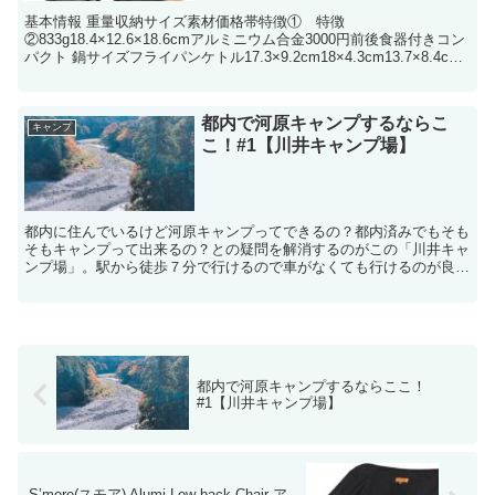
基本情報 重量収納サイズ素材価格帯特徴① 特徴
②833g18.4×12.6×18.6cmアルミニウム合金3000円前後食器付きコン
パクト 鍋サイズフライパンケトル17.3×9.2cm18×4.3cm13.7×8.4cm
...
都内で河原キャンプするならこ
キャンプ
こ！#1【川井キャンプ場】
都内に住んでいるけど河原キャンプってできるの？都内済みでもそも
そもキャンプって出来るの？との疑問を解消するのがこの「川井キャ
ンプ場」。駅から徒歩７分で行けるので車がなくても行けるのが良い
所。都心からも９０分で行けデイキャンプでも楽しめます。...
都内で河原キャンプするならここ！
#1【川井キャンプ場】
S’more(スモア) Alumi Low-back Chair ア