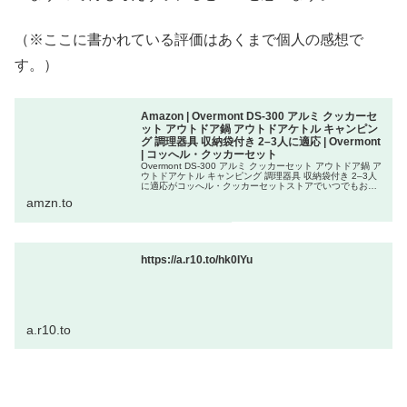
（※ここに書かれている評価はあくまで個人の感想で
す。）
Amazon | Overmont DS-300 アルミ クッカーセ
ット アウトドア鍋 アウトドアケトル キャンピン
グ 調理器具 収納袋付き 2–3人に適応 | Overmont
| コッへル・クッカーセット
Overmont DS-300 アルミ クッカーセット アウトドア鍋 ア
ウトドアケトル キャンピング 調理器具 収納袋付き 2–3人
に適応がコッへル・クッカーセットストアでいつでもお買
い得。当日お急ぎ便対象商品は、当日お届け可能です。ア
amzn.to
マゾン配送商品は、通常配送無料（一部除く）。
https://a.r10.to/hk0IYu
a.r10.to