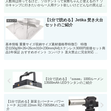
人数用は持ってるけど、ソロテントって実際ちゃんと使えるの？ ソ
ロキャンプに行きたいから一人用テント欲しいけどどんなの買えばい
いのかな。 このような疑問...
【1分で読める】Jetika 焚き火台
キャンプ
セットのご紹介
基本情報 重量サイズ収納サイズ素材価格帯特徴① 特徴
②1150g39×26×26cm310×230mm(A4)ステンレス3000円前後セット商
品1年保証 おすすめポイント コンパクト 直火禁止に完全対応 ...
【1分で読める】『sosee』1000ルーメン
13500mAh LEDランタンのご紹介
【1分で読める】新富士バーナー パワー
トーチ 火口径:22mm RZ-730SBKのご紹
介