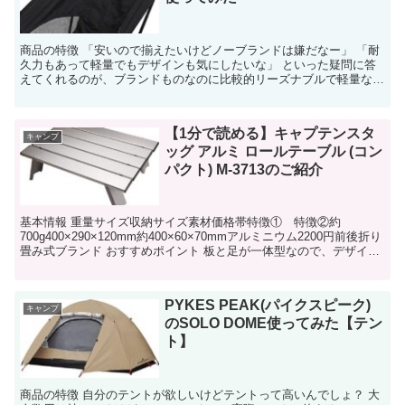
商品の特徴 「安いので揃えたいけどノーブランドは嫌だなー」 「耐
久力もあって軽量でもデザインも気にしたいな」 といった疑問に答
えてくれるのが、ブランドものなのに比較的リーズナブルで軽量なこ
のS'more(スモア) Alu...
【1分で読める】キャプテンスタ
キャンプ
ッグ アルミ ロールテーブル (コン
パクト) M-3713のご紹介
基本情報 重量サイズ収納サイズ素材価格帯特徴① 特徴②約
700g400×290×120mm約400×60×70mmアルミニウム2200円前後折り
畳み式ブランド おすすめポイント 板と足が一体型なので、デザイン
がシンプル...
PYKES PEAK(パイクスピーク)
キャンプ
のSOLO DOME使ってみた【テン
ト】
商品の特徴 自分のテントが欲しいけどテントって高いんでしょ？ 大