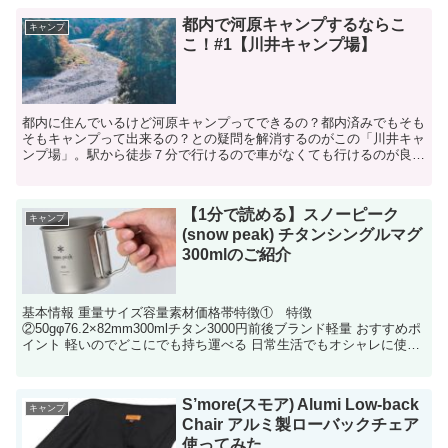
都内で河原キャンプするならこ
キャンプ
こ！#1【川井キャンプ場】
都内に住んでいるけど河原キャンプってできるの？都内済みでもそも
そもキャンプって出来るの？との疑問を解消するのがこの「川井キャ
ンプ場」。駅から徒歩７分で行けるので車がなくても行けるのが良い
所。都心からも９０分で行けデイキャンプでも楽しめます。...
【1分で読める】スノーピーク
キャンプ
(snow peak) チタンシングルマグ
300mlのご紹介
基本情報 重量サイズ容量素材価格帯特徴① 特徴
②50gφ76.2×82mm300mlチタン3000円前後ブランド軽量 おすすめポ
イント 軽いのでどこにでも持ち運べる 日常生活でもオシャレに使用
できる 使用...
S’more(スモア) Alumi Low-back
キャンプ
Chair アルミ製ローバックチェア
使ってみた