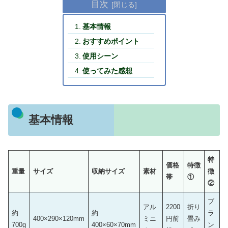
目次
基本情報
おすすめポイント
使用シーン
使ってみた感想
基本情報
特
価格
特徴
重量
サイズ
収納サイズ
素材
徴
帯
①
②
ブ
アル
2200
折り
約
約
ラ
400×290×120mm
ミニ
円前
畳み
700g
400×60×70mm
ン