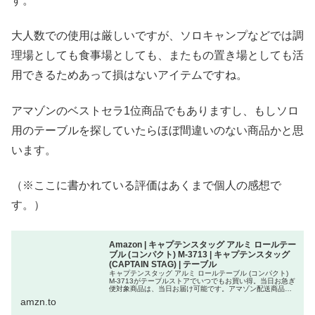
す。
大人数での使用は厳しいですが、ソロキャンプなどでは調
理場としても食事場としても、またもの置き場としても活
用できるためあって損はないアイテムですね。
アマゾンのベストセラ1位商品でもありますし、もしソロ
用のテーブルを探していたらほぼ間違いのない商品かと思
います。
（※ここに書かれている評価はあくまで個人の感想で
す。）
Amazon | キャプテンスタッグ アルミ ロールテー
ブル (コンパクト) M-3713 | キャプテンスタッグ
(CAPTAIN STAG) | テーブル
キャプテンスタッグ アルミ ロールテーブル (コンパクト)
M-3713がテーブルストアでいつでもお買い得。当日お急ぎ
便対象商品は、当日お届け可能です。アマゾン配送商品
は、通常配送無料（一部除く）。
amzn.to