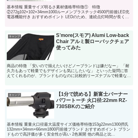
基本情報 重量サイズ明るさ素材価格帯特徴① 特徴
②272g102×102×34mm1000ルーメンプラスチック4500円前後LED充
電器機能付き おすすめポイント LEDのため、連続点灯時間が長く
1000ルーメンと明る...
S’more(スモア) Alumi Low-back
キャンプ
Chair アルミ製ローバックチェア
使ってみた
商品の特徴 「安いので揃えたいけどノーブランドは嫌だなー」 「耐
久力もあって軽量でもデザインも気にしたいな」 といった疑問に答
えてくれるのが、ブランドものなのに比較的リーズナブルで軽量なこ
のS'more(スモア) Alu...
【1分で読める】新富士バーナー
キャンプ
パワートーチ 火口径:22mm RZ-
730SBKのご紹介
基本情報 重量火口径最大温度サイズ価格帯特徴153g22mm1300摂氏
132mm×34mm×66mm1800円前後ブランド おすすめポイント ブラン
ドもので高評価が多く安全性が高い 2色展開 他の商品と比...